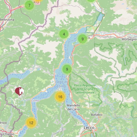
7
SCAR
4
9
9
16
PAG
12