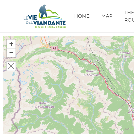
THE
HOME
MAP
RO
+
−