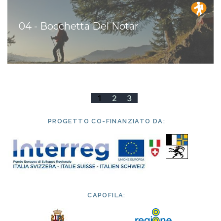
04 - Bocchetta Del Notar
08 - Via Francisca
12 - Strada Regia
1
2
3
PROGETTO CO-FINANZIATO DA:
CAPOFILA: