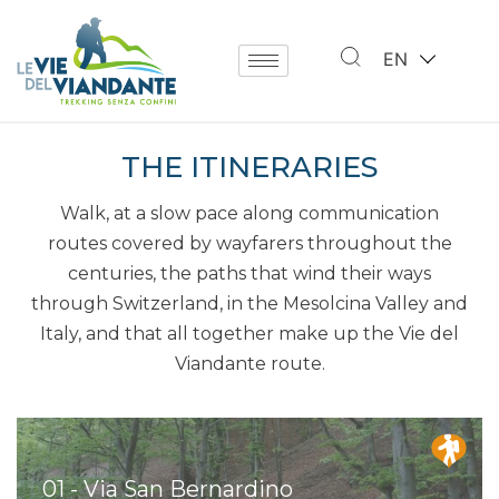
EN
THE ITINERARIES
Walk, at a slow pace along communication
routes covered by wayfarers throughout the
centuries, the paths that wind their ways
through Switzerland, in the Mesolcina Valley and
Italy, and that all together make up the Vie del
Viandante route.
01 - Via San Bernardino
05 - Bocchetta D'Agnon
09 - Sentiero Del Viandante (Wayfarer’s