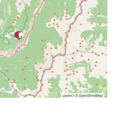
Leaflet
| ©
OpenStreetMap