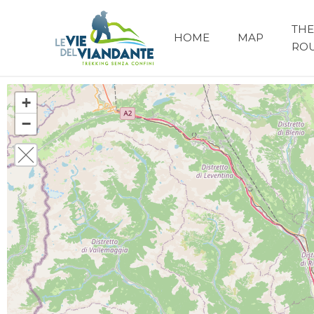
THE
HOME
MAP
RO
+
−