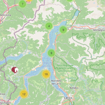
7
SCAR
4
9
9
16
PAG
12