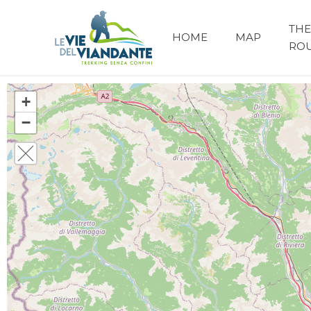
THE
HOME
MAP
RO
+
−