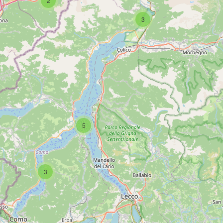
2
3
SCAR
5
3
PAG