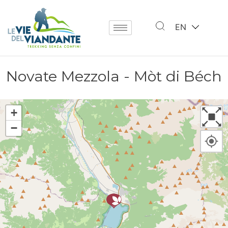
EN
Novate Mezzola - Mòt di Béch
+
−