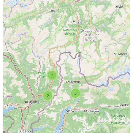
PROGETTO CO-FINANZIATO DA:
7
CAPOFILA:
5
2
PARTNER DI PROGETTO: