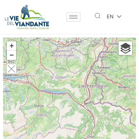
EN
+
−