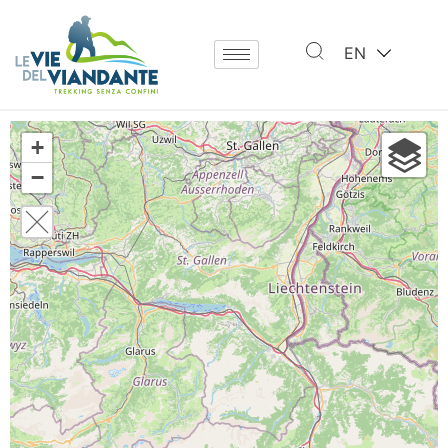
EN
+
−