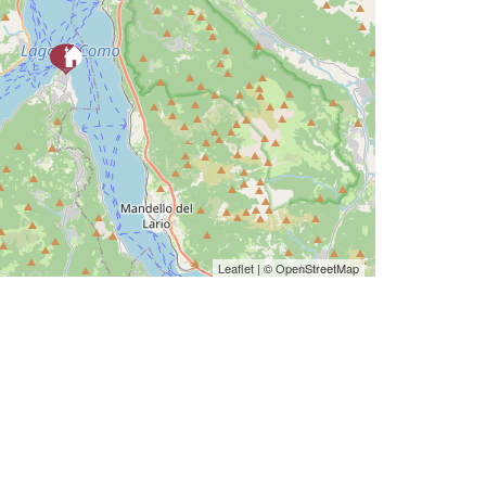
Leaflet
| ©
OpenStreetMap