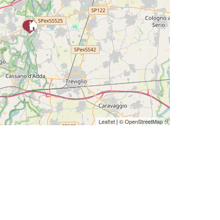
Leaflet
| ©
OpenStreetMap