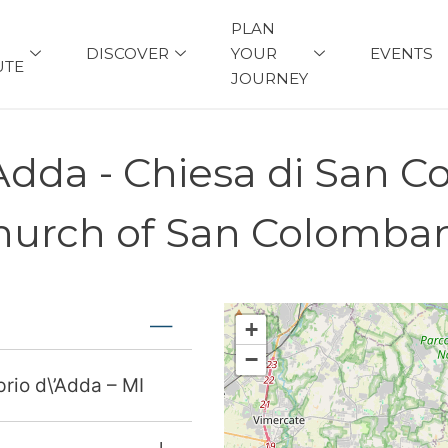
PLAN
DISCOVER
YOUR
EVENTS
UTE
JOURNEY
'Adda - Chiesa di San 
hurch of San Colomba
+
−
rio d\’Adda – MI