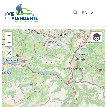
EN
+
−