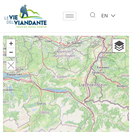
EN
+
−