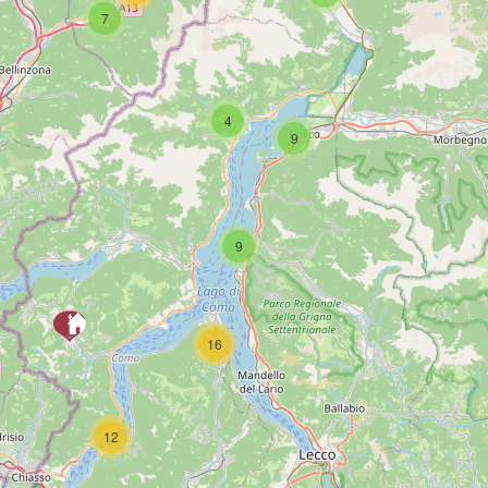
7
SCAR
4
9
9
16
PAG
12