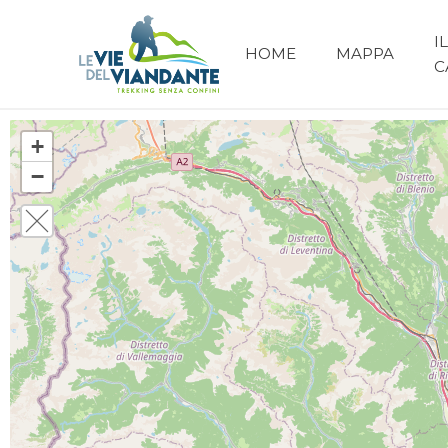
IL
HOME
MAPPA
C
+
−