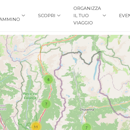
ORGANIZZA
SCOPRI
IL TUO
EVE
AMMINO
VIAGGIO
6
7
11
7