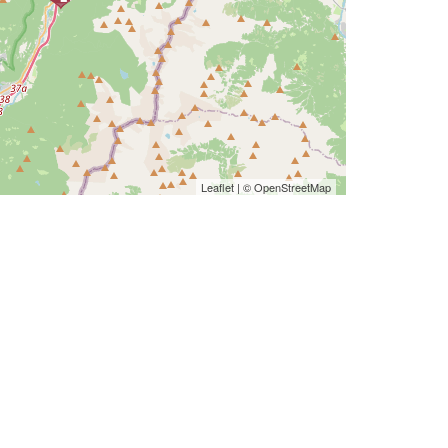
Leaflet
| ©
OpenStreetMap