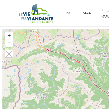
THE
HOME
MAP
RO
+
−