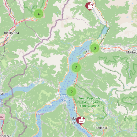
4
SCAR
3
2
2
PAG