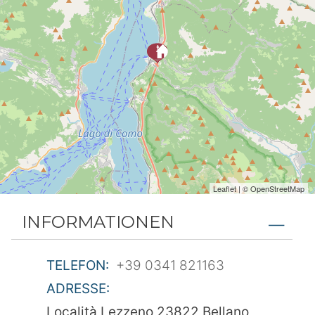
Leaflet
| ©
OpenStreetMap
INFORMATIONEN
TELEFON:
+39 0341 821163
ADRESSE:
Località Lezzeno 23822 Bellano