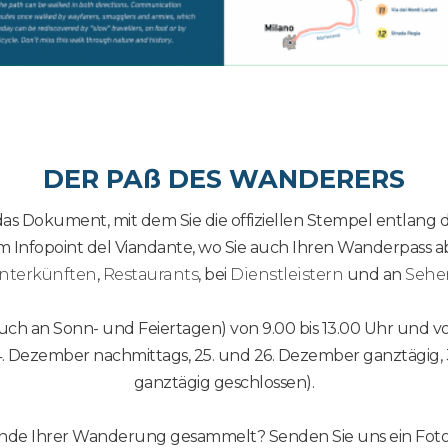
DER PAß DES WANDERERS
das Dokument, mit dem Sie die offiziellen Stempel entlan
m Infopoint del Viandante, wo Sie auch Ihren Wanderpass
nterkünften
,
Restaurants
, bei
Dienstleistern
und an
Sehe
(auch an Sonn- und Feiertagen) von 9.00 bis 13.00 Uhr und vo
4. Dezember nachmittags, 25. und 26. Dezember ganztägig, 
ganztägig geschlossen).
Ende Ihrer Wanderung gesammelt? Senden Sie uns ein Foto 