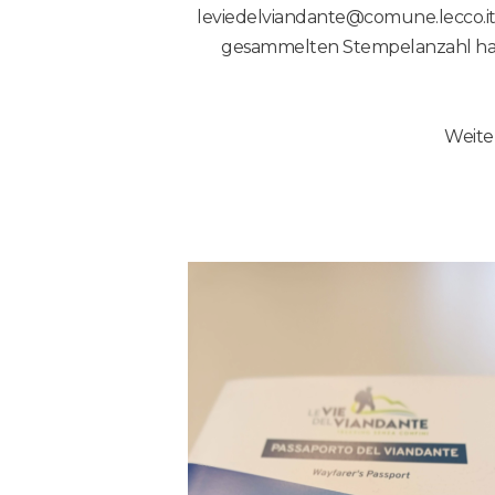
leviedelviandante@comune.lecco.it
gesammelten Stempelanzahl hab
Weiter