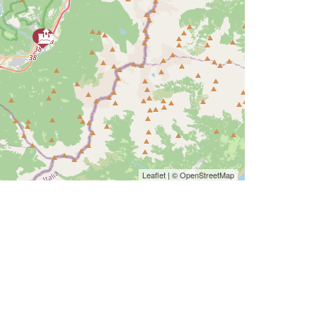
Leaflet
| ©
OpenStreetMap