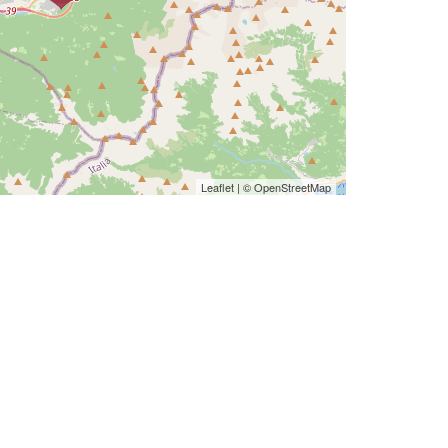
Leaflet
| ©
OpenStreetMap