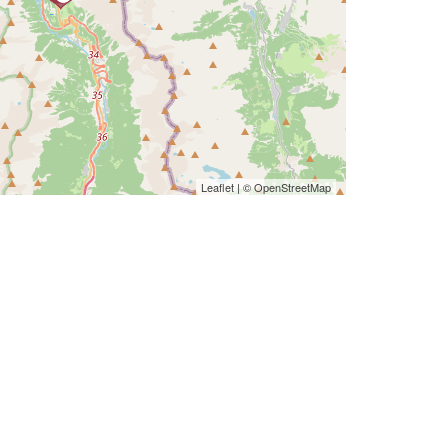
Leaflet
| ©
OpenStreetMap