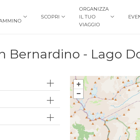
ORGANIZZA
SCOPRI
IL TUO
EVE
AMMINO
VIAGGIO
n Bernardino - Lago D
+
−