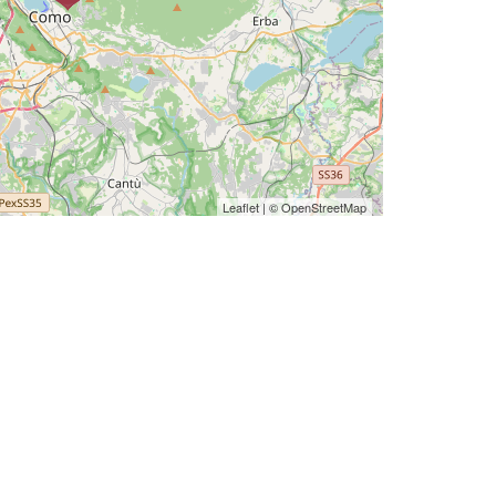
Leaflet
| ©
OpenStreetMap