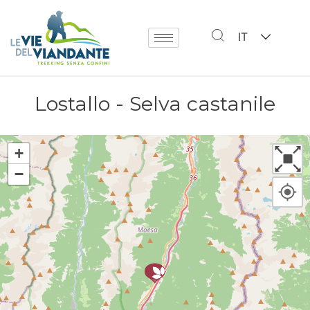
IT
Lostallo - Selva castanile
+
−