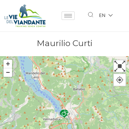
EN
Maurilio Curti
+
−