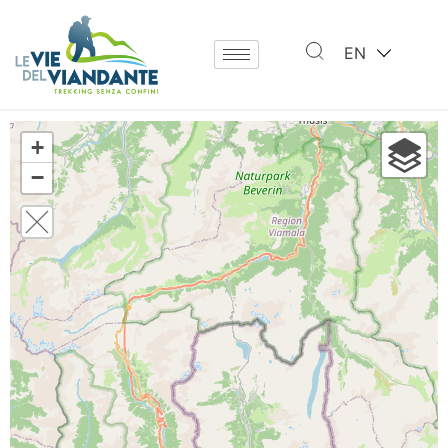
EN
+
−