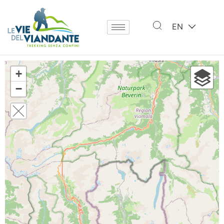
EN
+
−