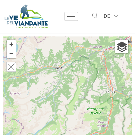
DE
+
−