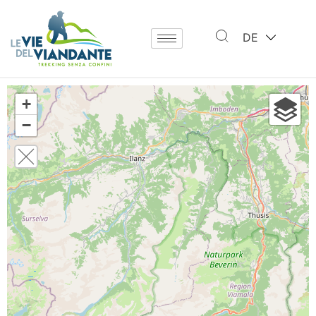
DE
+
−