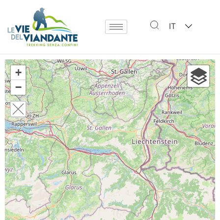
IT
+
−