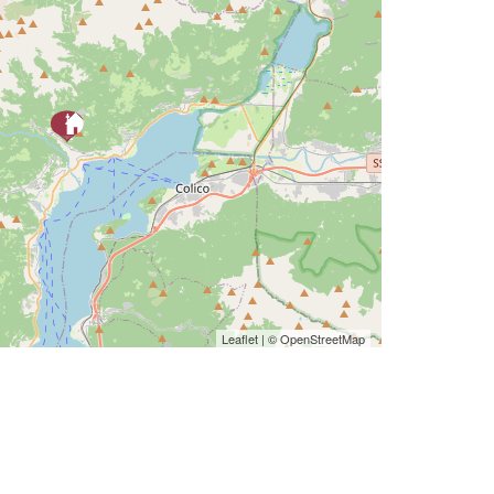
Leaflet
| ©
OpenStreetMap