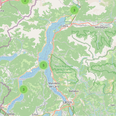
2
3
SCAR
5
3
PAG