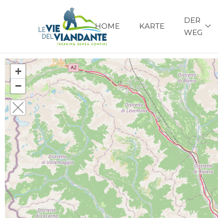
DER
HOME
KARTE
WEG
+
−