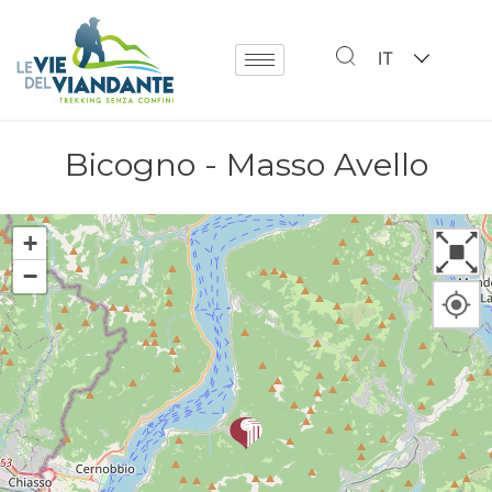
IT
Bicogno - Masso Avello
+
−