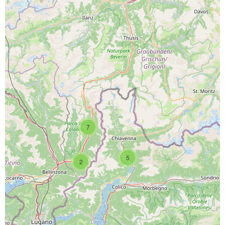
PROGETTO CO-FINANZIATO DA:
7
CAPOFILA:
5
2
PARTNER DI PROGETTO: