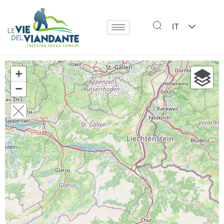
IT
+
−