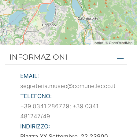
Leaflet
| ©
OpenStreetMap
INFORMAZIONI
EMAIL:
segreteria.museo@comune.lecco.it
TELEFONO:
+39 0341 286729; +39 0341
481247/49
INDIRIZZO:
Piazza XX Settembre, 22 23900