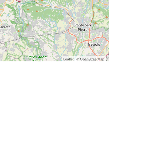
Leaflet
| ©
OpenStreetMap