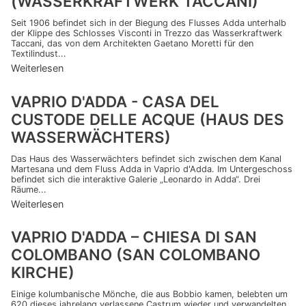
(WASSERKRAFTWERK TACCANI)
Seit 1906 befindet sich in der Biegung des Flusses Adda unterhalb
der Klippe des Schlosses Visconti in Trezzo das Wasserkraftwerk
Taccani, das von dem Architekten Gaetano Moretti für den
Textilindust...
Weiterlesen
VAPRIO D'ADDA - CASA DEL
CUSTODE DELLE ACQUE (HAUS DES
WASSERWÄCHTERS)
Das Haus des Wasserwächters befindet sich zwischen dem Kanal
Martesana und dem Fluss Adda in Vaprio d'Adda. Im Untergeschoss
befindet sich die interaktive Galerie „Leonardo in Adda“. Drei
Räume...
Weiterlesen
VAPRIO D'ADDA – CHIESA DI SAN
COLOMBANO (SAN COLOMBANO
KIRCHE)
Einige kolumbanische Mönche, die aus Bobbio kamen, belebten um
620 dieses jahrelang verlassene Castrum wieder und verwandelten