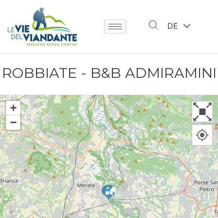
DE
ROBBIATE - B&B ADMIRAMINI
+
−