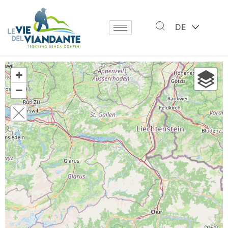
DE
+
−