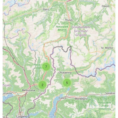
PROGETTO CO-FINANZIATO DA:
7
CAPOFILA:
5
2
PARTNER DI PROGETTO: