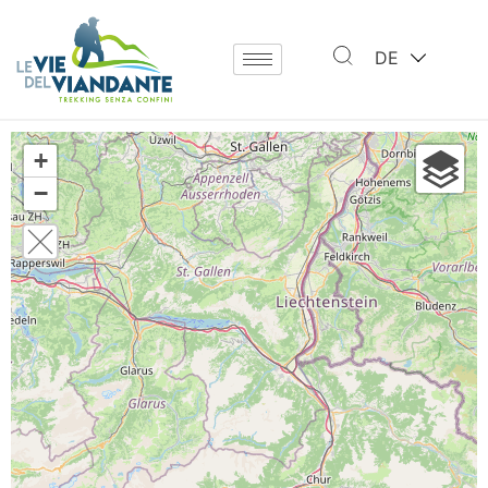
DE
+
−