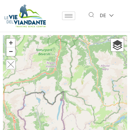
DE
+
−