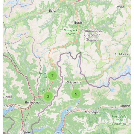
PROGETTO CO-FINANZIATO DA:
7
CAPOFILA:
5
2
PARTNER DI PROGETTO: