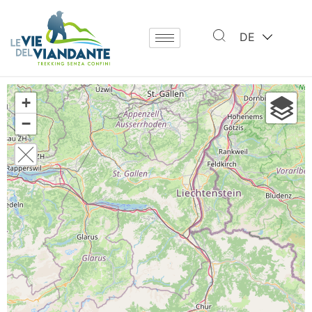
DE
+
−