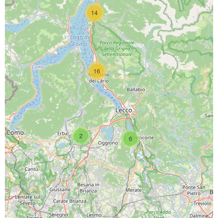
14
16
SCARICA L'APP
2
6
PAGINE SOCIAL