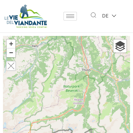
DE
+
−