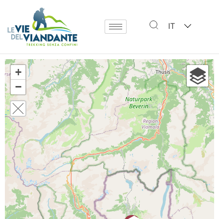
IT
+
−