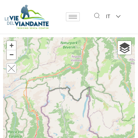
IT
+
−