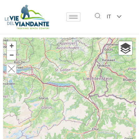
IT
+
−