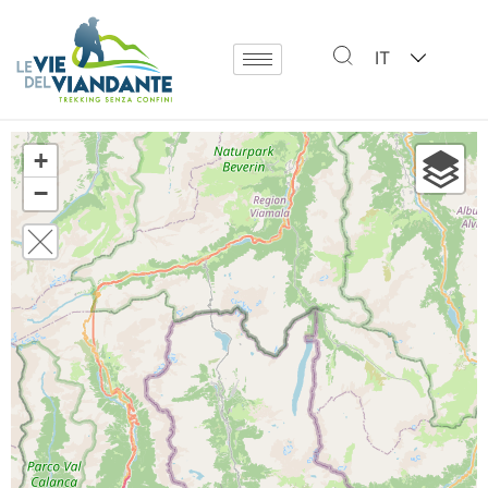
IT
+
−