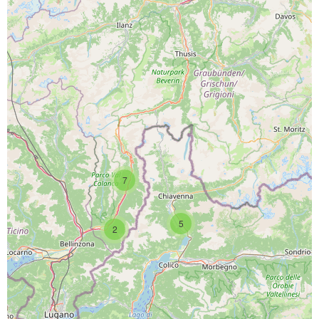
PROGETTO CO-FINANZIATO DA:
7
CAPOFILA:
5
2
PARTNER DI PROGETTO: