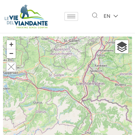
EN
+
−